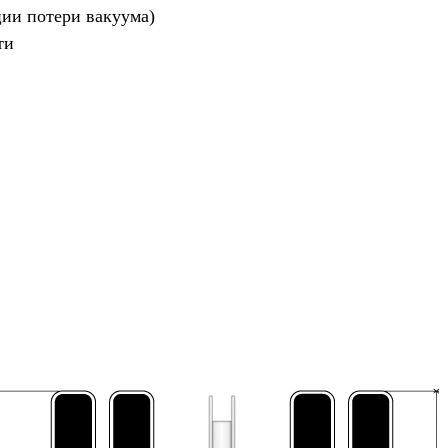
ции потери вакуума)
ти