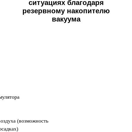
ситуациях благодаря
резервному накопителю
вакуума
мулятора
воздуха (возможность
осадках)