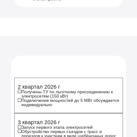
На территории бизнес-парка реализовано
функциональное зонирование территории
2 квартал 2026 г
Получены ТУ по льготному присоединению к
электросетям (150 кВт)
Подключение мощностей до 5 МВт обсуждается
индивидуально
3 квартал 2026 г
Запуск первого этапа электросетей
Обустройство первых съездов с трасс и
проездов к участкам в виде щебёночных дорог