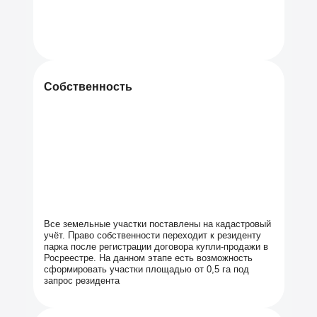
познакомиться с компанией, узнать больше об
участках и получить индивидуальное предложение
в нашем офисе на ул.Кирова 113/2 (г.Новосибирск)
Собственность
Все земельные участки поставлены на кадастровый
учёт. Право собственности переходит к резиденту
парка после регистрации договора купли-продажи в
Росреестре. На данном этапе есть возможность
сформировать участки площадью от 0,5 га под
запрос резидента