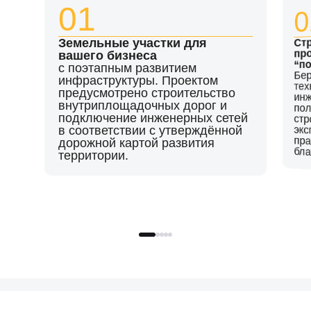
01
0
Ст
Земельные участки для
пр
вашего бизнеса
“п
с поэтапным развитием
Бе
по
ст
экс
пр
инфраструктуры. Проектом
тех
предусмотрено строительство
ин
внутриплощадочных дорог и
подключение инженерных сетей
в соответствии с утверждённой
дорожной картой развития
бла
территории.