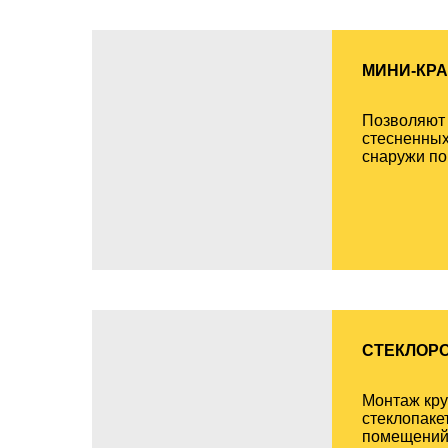
МИНИ-КР
Позволяют 
стесненных
снаружи п
СТЕКЛОР
Монтаж кр
стеклопаке
помещений,