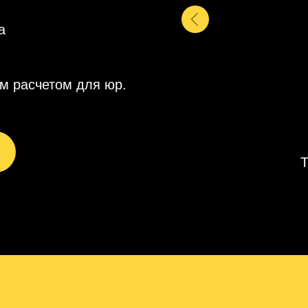
а
м расчетом для юр.
Т